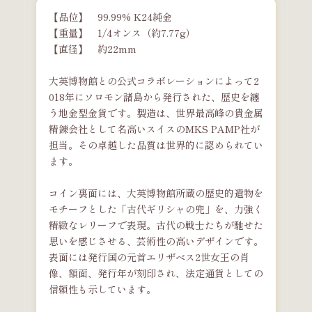
【品位】 99.99% K24純金
【重量】 1/4オンス（約7.77g）
【直径】 約22mm
大英博物館との公式コラボレーションによって2
018年にソロモン諸島から発行された、歴史を纏
う地金型金貨です。製造は、世界最高峰の貴金属
精錬会社として名高いスイスのMKS PAMP社が
担当。その卓越した品質は世界的に認められてい
ます。
コイン裏面には、大英博物館所蔵の歴史的遺物を
モチーフとした「古代ギリシャの兜」を、力強く
精緻なレリーフで表現。古代の戦士たちが馳せた
思いを感じさせる、芸術性の高いデザインです。
表面には発行国の元首エリザベス2世女王の肖
像、額面、発行年が刻印され、法定通貨としての
信頼性も示しています。