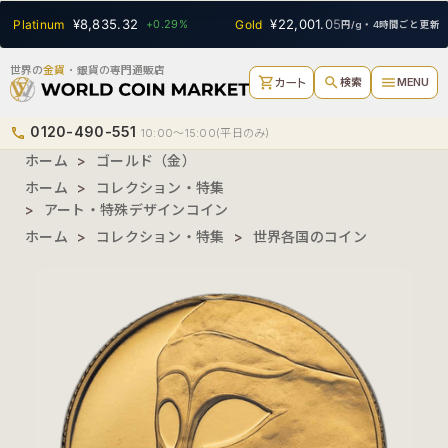
SEARCH
¥8,835.32
¥22,001.05
Platinum
+0.29%
Gold
-0.13%
S
円/g・4時間ごと更新
世界の
金貨
・銀貨の専門通販店
shopping_cart
search
menu
検索
MENU
カート
0120-490-551
phone
10:00〜15:00(平日のみ)
ホーム
>
ゴールド（金）
ホーム
>
コレクション・特集
>
アート・特殊デザインコイン
ホーム
>
コレクション・特集
>
世界各国のコイン