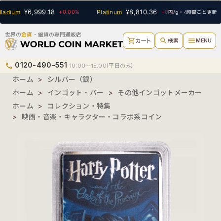
SEARCH
¥6,999.18
¥8,810.36
¥2
adium
+0.00%
Platinum
+0.00%
Gold
円/g・4時間ごと更新
世界の
金貨
・銀貨の専門通販店
shopping_cart
search
menu
検索
MENU
カート
0120-490-551
phone
10:00〜15:00(平日のみ)
ホーム
>
シルバー（銀）
ホーム
>
インゴット・バー
>
その他インゴットメーカー
ホーム
>
コレクション・特集
>
映画・音楽・キャラクター・コラボ系コイン