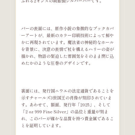
ふれる2オンスの純銀製シルバーバーです。
バーの表面には、原作小説の象徴的なブックカバ
ーアートが、最新のカラー印刷技術によって鮮や
かに再現されています。魔法省の神秘的なホール
を背景に、決意の表情で杖を構えるハリーの姿が
描かれ、物語の緊迫した雰囲気をそのまま閉じ込
めたかのような圧巻のデザインです。
裏面には、発行国ニウエの法定通貨であることを
示すチャールズ3世国王の肖像が刻印されていま
す。あわせて、額面、発行年「2025」、そして
「2 oz 999 Fine Silver」の品位と重量が刻ま
れ、このバーが確かな品質を持つ貴金属であるこ
とを証明しています。