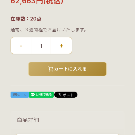
62,663円(税込)
在庫数：20点
通常、３週間程でお届けいたします。
-
+
shopping_cart
カートに入れる
メール
商品詳細