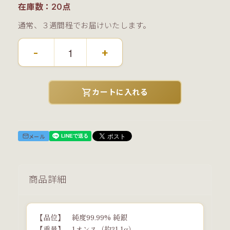
在庫数：20点
通常、３週間程でお届けいたします。
-
+
shopping_cart
カートに入れる
メール
商品詳細
【品位】 純度99.99% 純銀
【重量】 1オンス（約31.1g）