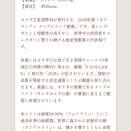
【直径】 約38mm
カナダ王室造幣局が発行する、2025年銘「カナ
ディアン メープルリーフ銀貨」です。美しいデ
ザインと信頼性の高さから、世界中の投資家やコ
レクターに愛され続ける地金型銀貨の代表格で
す。
表面にはカナダの元首である英国チャールズ3世
国王の肖像が精巧に刻まれ、額面「5 DOLLAR
S」と発行年「2025」が記されています。国家が
品質を保証する法定通貨としての側面も持ち合わ
せます。裏面には、カナダの象徴であるメープル
リーフ（サトウカエデの葉）が葉脈に至るまで緻
密に表現されています。
本コインは純度99.99%（フォーナイン）という
最高水準の純銀製。背景に施された放射状の線
（ラジアルライン）は、輝きを増すとともに高度