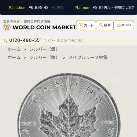
SEARCH
¥6,999.48
¥8,810.74
Palladium
+0.00%
Platinum
+0.00%
円/g・4時間ごと更新
世界の
金貨
・銀貨の専門通販店
shopping_cart
search
menu
検索
MENU
カート
0120-490-551
phone
10:00〜15:00(平日のみ)
ホーム
>
シルバー（銀）
ホーム
>
シルバー（銀）
>
メイプルリーフ銀貨