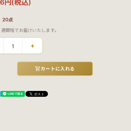
516円(税込)
：20点
３週間程でお届けいたします。
+
shopping_cart
カートに入れる