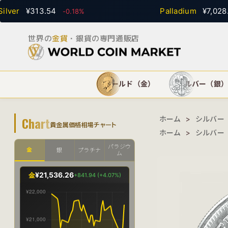
¥313.54
Palladium
¥7,028.13
-0.18%
+
世界の
金貨
・銀貨の専門通販店
ゴールド（金）
シルバー（銀
Chart
ホーム
>
シルバー
貴金属価格相場チャート
ホーム
>
シルバー
パラジウ
金
銀
プラチナ
ム