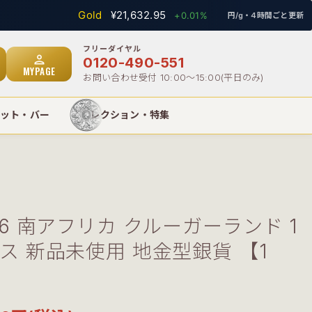
Gold
¥21,632.95
Silv
+0.01%
円/g・4時間ごと更新
person
0120-490-551
MYPAGE
お問い合わせ受付 10:00〜15:00(平日のみ)
ット・バー
コレクション・特集
26 南アフリカ クルーガーランド 1
ス 新品未使用 地金型銀貨 【1
】