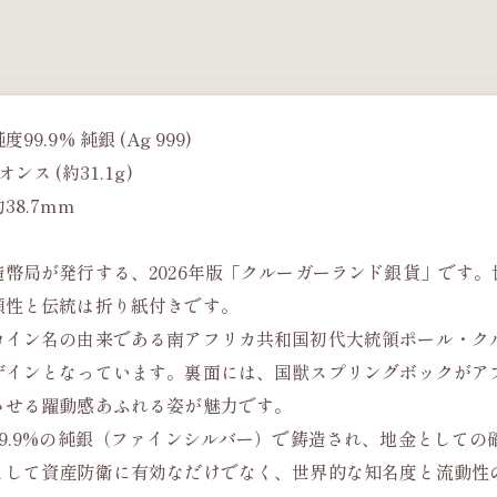
9.9% 純銀 (Ag 999)
ンス (約31.1g)
38.7mm
造幣局が発行する、2026年版「クルーガーランド銀貨」です
頼性と伝統は折り紙付きです。
コイン名の由来である南アフリカ共和国初代大統領ポール・ク
ザインとなっています。裏面には、国獣スプリングボックがア
させる躍動感あふれる姿が魅力です。
99.9%の純銀（ファインシルバー）で鋳造され、地金として
として資産防衛に有効なだけでなく、世界的な知名度と流動性