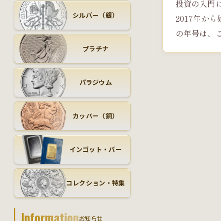
投資の入門
シルバー（銀）
2017年か
の年号は、
プラチナ
パラジウム
カッパー（銅）
インゴット・バー
コレクション・特集
Information
お知らせ