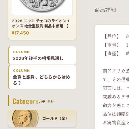
商品詳細
2026 ニウエ チェコのライオン 1
オンス 地金型銀貨 新品未使用 【1
枚】
¥17,450
【品位】 純度9
【重量】 1オ
COLUMN
【直径】 約
2026年後半の相場見通し
南アフリカ
COLUMN
金貨と銀貨、どちらから始め
て、その信
る？
表面には、
威厳あるデ
Category
カテゴリー
命力を感じ
品位は純度
ゴールド（金）
る実物資産