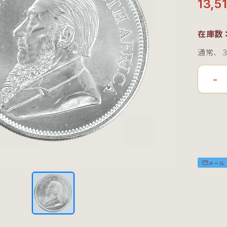
13,
在庫数
通常、
-
メール