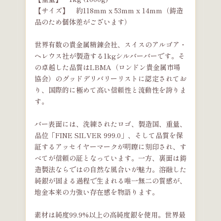
【サイズ】 約118mm x 53mm x 14mm（鋳造
品のため個体差がございます）
世界有数の貴金属精錬会社、スイスのアルゴア・
ヘレウス社が製造する1kgシルバーバーです。そ
の卓越した品質はLBMA（ロンドン貴金属市場
協会）のグッドデリバリーリストに認定されてお
り、国際的に極めて高い信頼性と流動性を誇りま
す。
バー表面には、洗練されたロゴ、製造国、重量、
品位「FINE SILVER 999.0」、そして品質を保
証するアッセイヤーマークが明瞭に刻印され、す
べてが信頼の証となっています。一方、裏面は鋳
造製法ならではの自然な風合いが魅力。溶融した
純銀が固まる過程で生まれる唯一無二の質感が、
地金本来の力強い存在感を物語ります。
素材は純度99.9%以上の高純度銀を使用。世界最