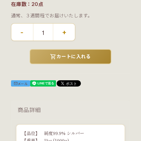
在庫数：20点
通常、３週間程でお届けいたします。
-
+
shopping_cart
カートに入れる
メール
商品詳細
【品位】 純度99.9% シルバー
【重量】 1kg (1000g)