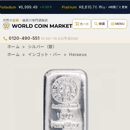
SEARCH
¥6,999.49
¥8,810.76
alladium
+0.00%
Platinum
+0.00%
Gol
円/g・4時間ごと更新
世界の
金貨
・銀貨の専門通販店
shopping_cart
search
menu
検索
MENU
カート
0120-490-551
phone
10:00〜15:00(平日のみ)
ホーム
>
シルバー（銀）
ホーム
>
インゴット・バー
>
Heraeus