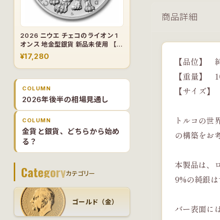
商品詳細
2026 ニウエ チェコのライオン 1
オンス 地金型銀貨 新品未使用 【1
枚】
¥17,280
【品位】 純度
【重量】 1
COLUMN
【サイズ】 
2026年後半の相場見通し
トルコの世
COLUMN
金貨と銀貨、どちらから始め
の構築をお
る？
本製品は、
Category
カテゴリー
9%の純銀
ゴールド（金）
バー表面に