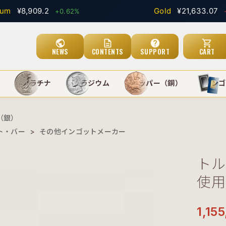
¥8,909.2
Gold
¥21,633.07
+0.62%
-0.25
public
description
help
shopping_cart
NEWS
CONTENTS
SUPPORT
CART
）
プラチナ
パラジウム
カッパー（銅）
インゴ
（銀）
ト・バー
>
その他インゴットメーカー
トル
使用
1,15