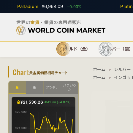
Palladium
¥6,964.09
Platinum
+0.03%
世界の
金貨
・銀貨の専門通販店
ゴールド（金）
シルバー（銀
Chart
ホーム
>
シルバー
貴金属価格相場チャート
ホーム
>
インゴッ
パラジウ
金
銀
プラチナ
ム