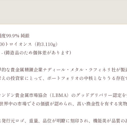
99.9% 純銀
00トロイオンス（約3,110g）
- (鋳造品のため個体差があります)
界的な貴金属精錬企業ナディール・メタル・ラフィネリ社が製造
考えの投資家にとって、ポートフォリオの中核となりうる存在
ロンドン貴金属市場協会（LBMA）のグッドデリバリー認定を
は世界中の市場でその価値が認められ、高い換金性を有する実
は発行元ロゴ、重量、品位が明瞭に刻印され、機能美が品質の