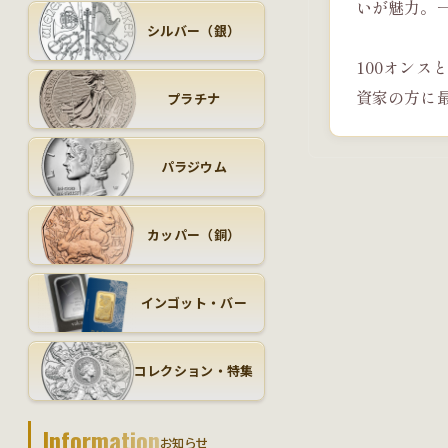
いが魅力。
シルバー（銀）
100オン
資家の方に
プラチナ
パラジウム
カッパー（銅）
インゴット・バー
コレクション・特集
Information
お知らせ