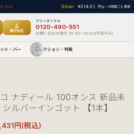
Silver
¥314.93
%
-0.12%
円/g・4時間ごと更新
person
0120-490-551
MYPAGE
お問い合わせ受付 10:00〜15:00(平日のみ)
ット・バー
コレクション・特集
コ ナディール 100オンス 新品未
 シルバーインゴット 【1本】
5,431円(税込)