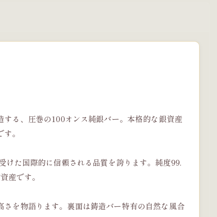
する、圧巻の100オンス純銀バー。本格的な銀資産
です。
受けた国際的に信頼される品質を誇ります。純度99.
物資産です。
高さを物語ります。裏面は鋳造バー特有の自然な風合