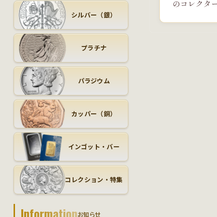
のコレクタ
シルバー（銀）
プラチナ
パラジウム
カッパー（銅）
インゴット・バー
コレクション・特集
Information
お知らせ