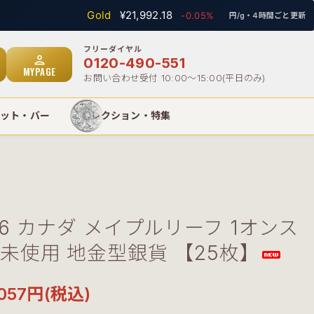
Gold
¥21,992.18
Si
-0.05%
円/g・4時間ごと更新
person
0120-490-551
MYPAGE
お問い合わせ受付 10:00〜15:00(平日のみ)
ット・バー
コレクション・特集
26 カナダ メイプルリーフ 1オンス
未使用 地金型銀貨 【25枚】
,057円(税込)