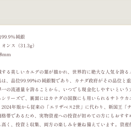
99.9％純銀
オンス（31.3g）
8mm
徴する美しいカエデの葉が描かれ、世界的に絶大な人気を誇る
品は、品位99.99%の純銀製であり、カナダ政府がその品位
界一の流通量を誇ることから、いつでも現金化しやすいという大
るシリーズで、裏面にはカナダの国旗にも用いられるサトウカ
、2024年版から従来の「エリザベス2世」に代わり、新国王「
価格帯であるため、実物資産への投資が初めての方にもおすす
も高く、投資と収集、両方の楽しみを兼ね備えています。資産