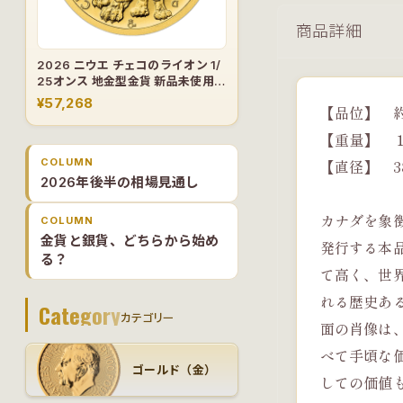
商品詳細
2026 ニウエ チェコのライオン 1/
25オンス 地金型金貨 新品未使用
【1枚】
¥57,268
【品位】 約
【重量】 １
COLUMN
【直径】 3
2026年後半の相場見通し
カナダを象
COLUMN
金貨と銀貨、どちらから始め
発行する本
る？
て高く、世
れる歴史あ
Category
カテゴリー
面の肖像は
べて手頃な
ゴールド（金）
しての価値