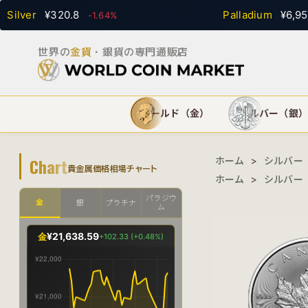
er
¥320.8
Palladium
¥6,957.46
-1.64%
世界の
金貨
・銀貨の専門通販店
ゴールド（金）
シルバー（銀
Chart
ホーム
>
シルバー
貴金属価格相場チャート
ホーム
>
シルバー
パラジウ
金
銀
プラチナ
ム