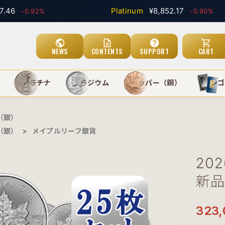
Platinum
¥8,852.17
-0.92%
-0.90%
public
description
help
shopping_cart
NEWS
CONTENTS
SUPPORT
CART
）
プラチナ
パラジウム
カッパー（銅）
インゴ
（銀）
（銀）
>
メイプルリーフ銀貨
20
新品
323