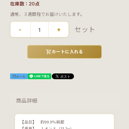
在庫数：20点
通常、３週間程でお届けいたします。
セット
-
+
shopping_cart
カートに入れる
メール
商品詳細
【品位】 約99.9％純銀
【重量】 １オンス（31.3g）