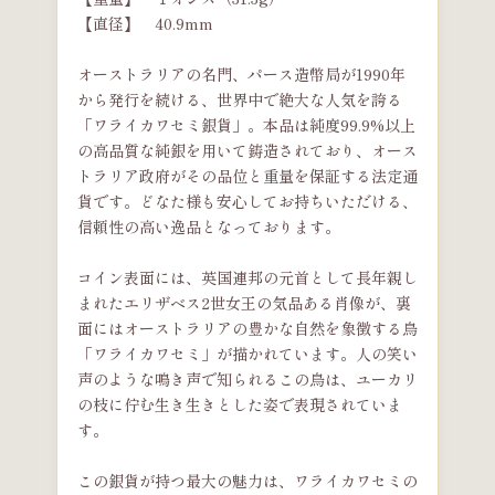
【直径】 40.9mm
オーストラリアの名門、パース造幣局が1990年
から発行を続ける、世界中で絶大な人気を誇る
「ワライカワセミ銀貨」。本品は純度99.9%以上
の高品質な純銀を用いて鋳造されており、オース
トラリア政府がその品位と重量を保証する法定通
貨です。どなた様も安心してお持ちいただける、
信頼性の高い逸品となっております。
コイン表面には、英国連邦の元首として長年親し
まれたエリザベス2世女王の気品ある肖像が、裏
面にはオーストラリアの豊かな自然を象徴する鳥
「ワライカワセミ」が描かれています。人の笑い
声のような鳴き声で知られるこの鳥は、ユーカリ
の枝に佇む生き生きとした姿で表現されていま
す。
この銀貨が持つ最大の魅力は、ワライカワセミの