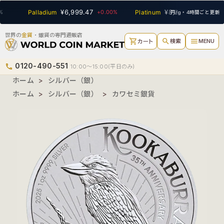
SEARCH
¥6,999.47
¥8,810.72
Palladium
+0.00%
Platinum
+0.00%
円/g・4時間ごと更新
世界の
金貨
・銀貨の専門通販店
shopping_cart
search
menu
検索
MENU
カート
0120-490-551
phone
10:00〜15:00(平日のみ)
ホーム
>
シルバー（銀）
ホーム
>
シルバー（銀）
>
カワセミ銀貨