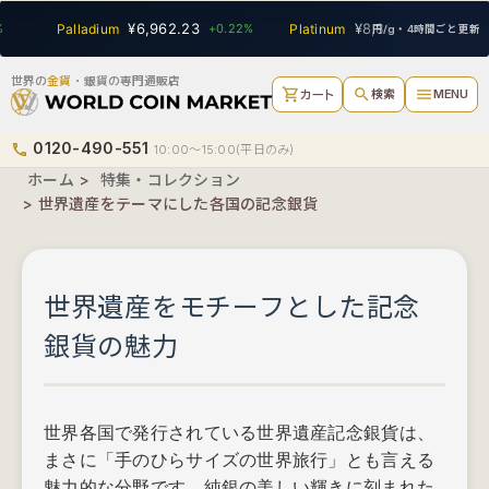
SEARCH
¥6,962.23
¥8,854.56
Palladium
+0.22%
Platinum
+0.63%
円/g・4時間ごと更新
世界の
金貨
・銀貨の専門通販店
shopping_cart
search
menu
検索
MENU
カート
0120-490-551
phone
10:00〜15:00(平日のみ)
ホーム
>
特集・コレクション
> 世界遺産をテーマにした各国の記念銀貨
世界遺産をモチーフとした記念
銀貨の魅力
世界各国で発行されている世界遺産記念銀貨は、
まさに「手のひらサイズの世界旅行」とも言える
魅力的な分野です。純銀の美しい輝きに刻まれた