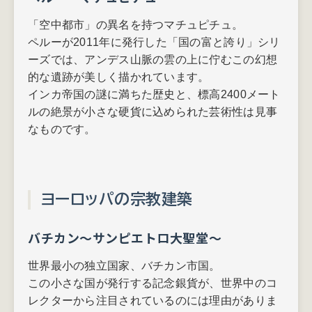
「空中都市」の異名を持つマチュピチュ。
ペルーが2011年に発行した「国の富と誇り」シリ
ーズでは、アンデス山脈の雲の上に佇むこの幻想
的な遺跡が美しく描かれています。
インカ帝国の謎に満ちた歴史と、標高2400メート
ルの絶景が小さな硬貨に込められた芸術性は見事
なものです。
ヨーロッパの宗教建築
バチカン～サンピエトロ大聖堂～
世界最小の独立国家、バチカン市国。
この小さな国が発行する記念銀貨が、世界中のコ
レクターから注目されているのには理由がありま