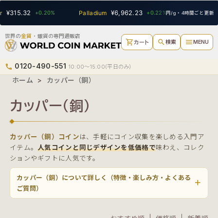
SEARCH
¥315.32
¥6,962.23
¥8,8
+0.20%
Palladium
+0.22%
Platinum
円/g・4時間ごと更新
世界の
金貨
・銀貨の専門通販店
shopping_cart
search
menu
検索
MENU
カート
0120-490-551
phone
10:00〜15:00(平日のみ)
ホーム
>
カッパー（銅）
カッパー（銅）
カッパー（銅）コイン
は、手軽にコイン収集を楽しめる入門ア
イテム。
人気コインと同じデザインを低価格で
味わえ、コレク
ションやギフトに人気です。
カッパー（銅）について詳しく（特徴・楽しみ方・よくある
ご質問）