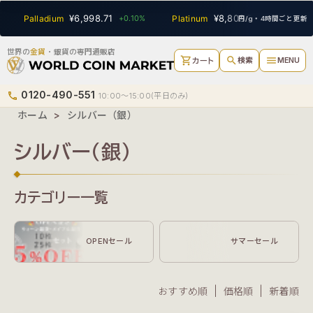
SEARCH
¥6,998.71
¥8,809.77
¥22
ium
+0.10%
Platinum
-0.70%
Gold
円/g・4時間ごと更新
世界の
金貨
・銀貨の専門通販店
shopping_cart
search
menu
検索
MENU
カート
0120-490-551
phone
10:00〜15:00(平日のみ)
ホーム
>
シルバー（銀）
シルバー（銀）
カテゴリー一覧
OPENセール
サマーセール
おすすめ順
| 価格順 |
新着順